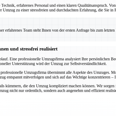
Technik, erfahrenes Personal und einen klaren Qualitätsanspruch. Von
 der Umzug zu einer stressfreien und durchdachten Erfahrung, die Sie i
 erfahrenes Team steht Ihnen von der ersten Anfrage bis zum letzten Ka
n und stressfrei realisiert
auf. Eine professionelle Umzugsfirma analysiert Ihre persönlichen Bedü
oneller Unterstützung wird der Umzug zur Selbstverständlichkeit.
 professionelle Umzugsfirma übernimmt alle Aspekte des Umzuges. Mode
ug entspannt mitverfolgen und sich auf das Wichtige konzentrieren – I
ils kümmern, die den Umzug kompliziert machen können. Wir sorgen für 
ug nicht nur ordentlich, sondern auch angenehm und effizient realisie