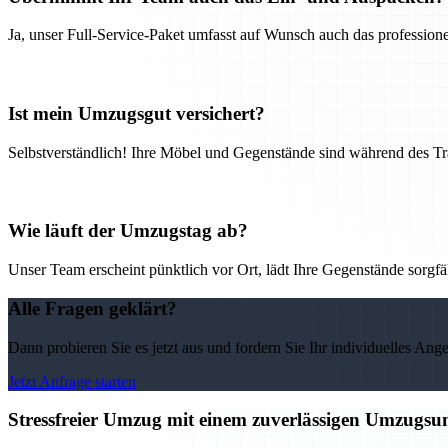
Ja, unser Full-Service-Paket umfasst auf Wunsch auch das professio
Ist mein Umzugsgut versichert?
Selbstverständlich! Ihre Möbel und Gegenstände sind während des Tra
Wie läuft der Umzugstag ab?
Unser Team erscheint pünktlich vor Ort, lädt Ihre Gegenstände sorgfälti
Alle Fragen geklärt?
Dann probieren Sie es jetzt aus und fordern Sie Ihr individuelles Ang
Jetzt Anfrage starten
Stressfreier Umzug mit einem zuverlässigen Umzugs