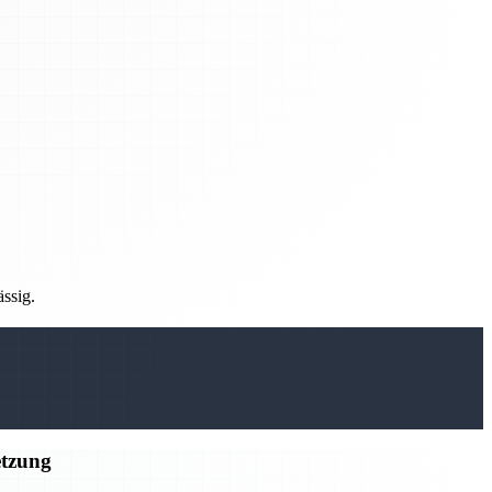
ässig.
etzung