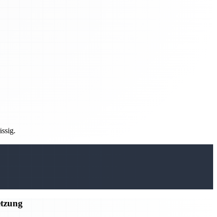
ässig.
etzung