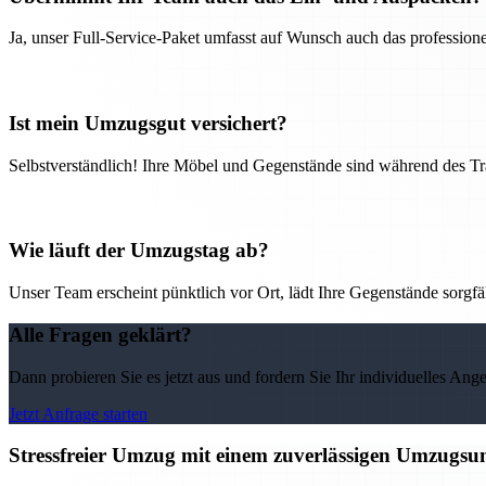
Ja, unser Full-Service-Paket umfasst auf Wunsch auch das professio
Ist mein Umzugsgut versichert?
Selbstverständlich! Ihre Möbel und Gegenstände sind während des Tra
Wie läuft der Umzugstag ab?
Unser Team erscheint pünktlich vor Ort, lädt Ihre Gegenstände sorgfälti
Alle Fragen geklärt?
Dann probieren Sie es jetzt aus und fordern Sie Ihr individuelles Ang
Jetzt Anfrage starten
Stressfreier Umzug mit einem zuverlässigen Umzugs