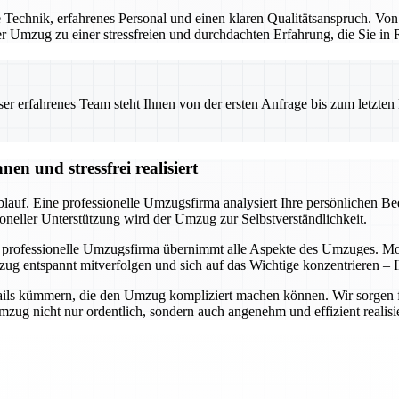
Technik, erfahrenes Personal und einen klaren Qualitätsanspruch. Von
 der Umzug zu einer stressfreien und durchdachten Erfahrung, die Sie i
 erfahrenes Team steht Ihnen von der ersten Anfrage bis zum letzten Ka
n und stressfrei realisiert
auf. Eine professionelle Umzugsfirma analysiert Ihre persönlichen Bedü
oneller Unterstützung wird der Umzug zur Selbstverständlichkeit.
 professionelle Umzugsfirma übernimmt alle Aspekte des Umzuges. Mode
ug entspannt mitverfolgen und sich auf das Wichtige konzentrieren – I
ils kümmern, die den Umzug kompliziert machen können. Wir sorgen für 
ug nicht nur ordentlich, sondern auch angenehm und effizient realisie