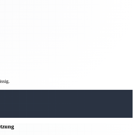
ässig.
etzung