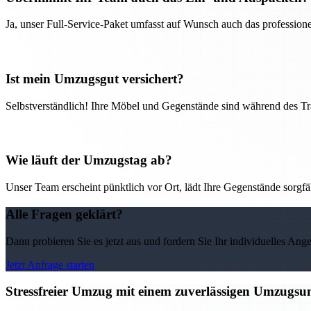
Ja, unser Full-Service-Paket umfasst auf Wunsch auch das professio
Ist mein Umzugsgut versichert?
Selbstverständlich! Ihre Möbel und Gegenstände sind während des Tra
Wie läuft der Umzugstag ab?
Unser Team erscheint pünktlich vor Ort, lädt Ihre Gegenstände sorgfälti
Alle Fragen geklärt?
Dann probieren Sie es jetzt aus und fordern Sie Ihr individuelles Ang
Jetzt Anfrage starten
Stressfreier Umzug mit einem zuverlässigen Umzugs