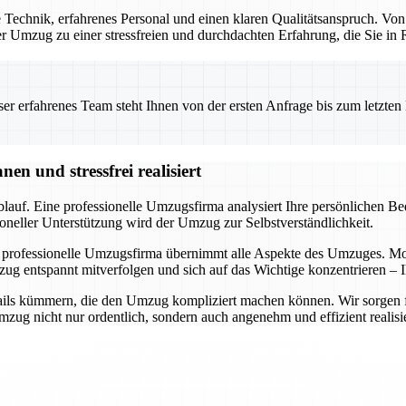
Technik, erfahrenes Personal und einen klaren Qualitätsanspruch. Von
 der Umzug zu einer stressfreien und durchdachten Erfahrung, die Sie i
 erfahrenes Team steht Ihnen von der ersten Anfrage bis zum letzten Ka
n und stressfrei realisiert
auf. Eine professionelle Umzugsfirma analysiert Ihre persönlichen Bedü
oneller Unterstützung wird der Umzug zur Selbstverständlichkeit.
 professionelle Umzugsfirma übernimmt alle Aspekte des Umzuges. Mode
ug entspannt mitverfolgen und sich auf das Wichtige konzentrieren – I
ils kümmern, die den Umzug kompliziert machen können. Wir sorgen für 
ug nicht nur ordentlich, sondern auch angenehm und effizient realisie