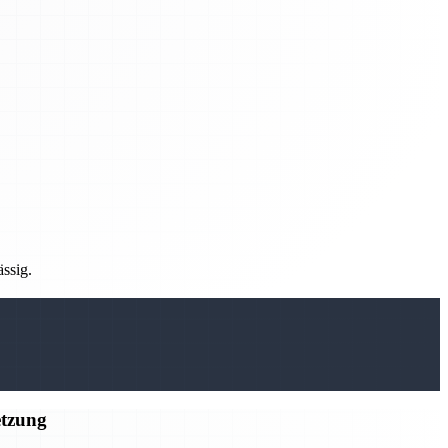
ässig.
etzung