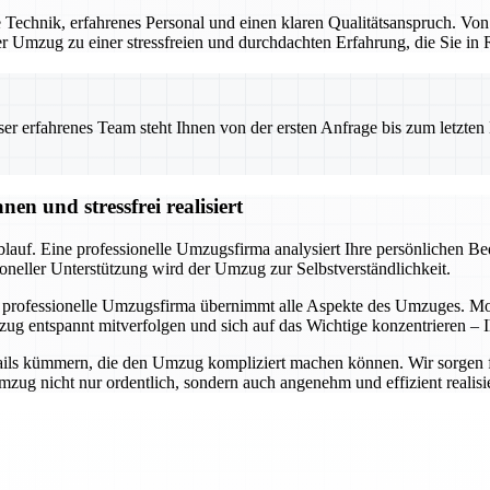
Technik, erfahrenes Personal und einen klaren Qualitätsanspruch. Von
 der Umzug zu einer stressfreien und durchdachten Erfahrung, die Sie i
 erfahrenes Team steht Ihnen von der ersten Anfrage bis zum letzten Ka
n und stressfrei realisiert
auf. Eine professionelle Umzugsfirma analysiert Ihre persönlichen Bedü
oneller Unterstützung wird der Umzug zur Selbstverständlichkeit.
 professionelle Umzugsfirma übernimmt alle Aspekte des Umzuges. Mode
ug entspannt mitverfolgen und sich auf das Wichtige konzentrieren – I
ils kümmern, die den Umzug kompliziert machen können. Wir sorgen für 
ug nicht nur ordentlich, sondern auch angenehm und effizient realisie