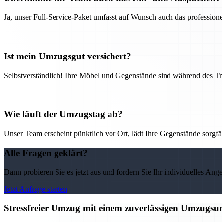
Ja, unser Full-Service-Paket umfasst auf Wunsch auch das professio
Ist mein Umzugsgut versichert?
Selbstverständlich! Ihre Möbel und Gegenstände sind während des Tra
Wie läuft der Umzugstag ab?
Unser Team erscheint pünktlich vor Ort, lädt Ihre Gegenstände sorgfälti
Alle Fragen geklärt?
Dann probieren Sie es jetzt aus und fordern Sie Ihr individuelles Ang
Jetzt Anfrage starten
Stressfreier Umzug mit einem zuverlässigen Umzugs