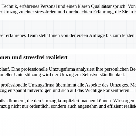
Technik, erfahrenes Personal und einen klaren Qualitätsanspruch. Von
 der Umzug zu einer stressfreien und durchdachten Erfahrung, die Sie i
 erfahrenes Team steht Ihnen von der ersten Anfrage bis zum letzten Ka
n und stressfrei realisiert
auf. Eine professionelle Umzugsfirma analysiert Ihre persönlichen Bedü
oneller Unterstützung wird der Umzug zur Selbstverständlichkeit.
 professionelle Umzugsfirma übernimmt alle Aspekte des Umzuges. Mode
ug entspannt mitverfolgen und sich auf das Wichtige konzentrieren – I
ils kümmern, die den Umzug kompliziert machen können. Wir sorgen für 
ug nicht nur ordentlich, sondern auch angenehm und effizient realisie