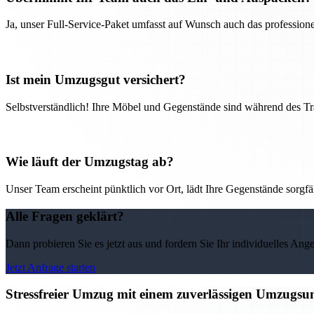
Ja, unser Full-Service-Paket umfasst auf Wunsch auch das professio
Ist mein Umzugsgut versichert?
Selbstverständlich! Ihre Möbel und Gegenstände sind während des Tra
Wie läuft der Umzugstag ab?
Unser Team erscheint pünktlich vor Ort, lädt Ihre Gegenstände sorgfälti
Alle Fragen geklärt?
Dann probieren Sie es jetzt aus und fordern Sie Ihr individuelles Ang
Jetzt Anfrage starten
Stressfreier Umzug mit einem zuverlässigen Umzugs