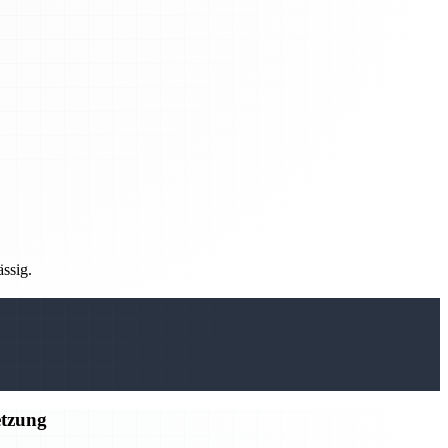
ässig.
etzung