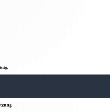
ässig.
etzung