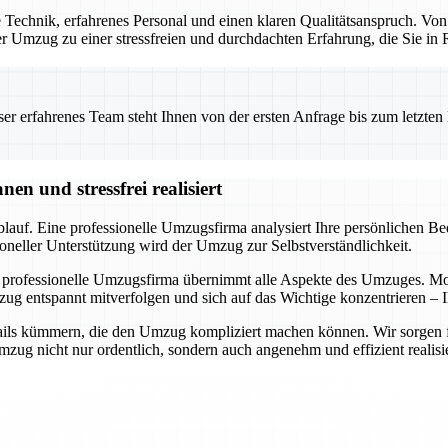
Technik, erfahrenes Personal und einen klaren Qualitätsanspruch. Von
 der Umzug zu einer stressfreien und durchdachten Erfahrung, die Sie i
 erfahrenes Team steht Ihnen von der ersten Anfrage bis zum letzten Ka
n und stressfrei realisiert
auf. Eine professionelle Umzugsfirma analysiert Ihre persönlichen Bedü
oneller Unterstützung wird der Umzug zur Selbstverständlichkeit.
 professionelle Umzugsfirma übernimmt alle Aspekte des Umzuges. Mode
ug entspannt mitverfolgen und sich auf das Wichtige konzentrieren – I
ils kümmern, die den Umzug kompliziert machen können. Wir sorgen für 
ug nicht nur ordentlich, sondern auch angenehm und effizient realisie