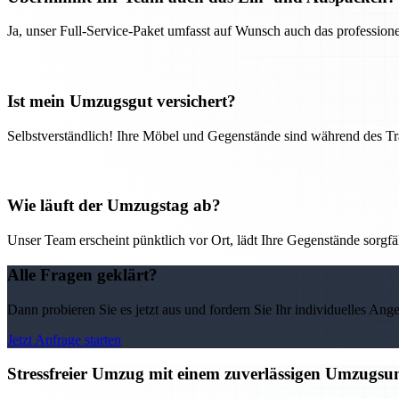
Ja, unser Full-Service-Paket umfasst auf Wunsch auch das professio
Ist mein Umzugsgut versichert?
Selbstverständlich! Ihre Möbel und Gegenstände sind während des Tra
Wie läuft der Umzugstag ab?
Unser Team erscheint pünktlich vor Ort, lädt Ihre Gegenstände sorgfälti
Alle Fragen geklärt?
Dann probieren Sie es jetzt aus und fordern Sie Ihr individuelles Ang
Jetzt Anfrage starten
Stressfreier Umzug mit einem zuverlässigen Umzugs