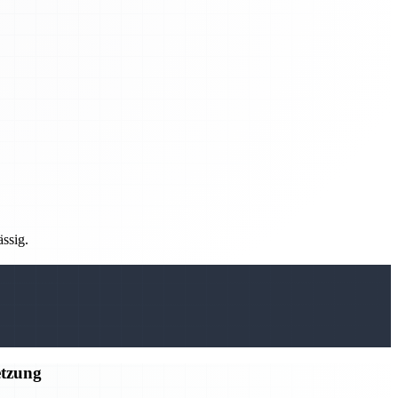
ässig.
etzung