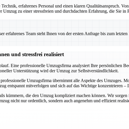
Technik, erfahrenes Personal und einen klaren Qualitätsanspruch. Von
 der Umzug zu einer stressfreien und durchdachten Erfahrung, die Sie i
 erfahrenes Team steht Ihnen von der ersten Anfrage bis zum letzten Ka
n und stressfrei realisiert
auf. Eine professionelle Umzugsfirma analysiert Ihre persönlichen Bedü
oneller Unterstützung wird der Umzug zur Selbstverständlichkeit.
 professionelle Umzugsfirma übernimmt alle Aspekte des Umzuges. Mode
ug entspannt mitverfolgen und sich auf das Wichtige konzentrieren – I
ils kümmern, die den Umzug kompliziert machen können. Wir sorgen für 
ug nicht nur ordentlich, sondern auch angenehm und effizient realisie