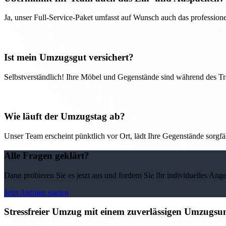
Ja, unser Full-Service-Paket umfasst auf Wunsch auch das professio
Ist mein Umzugsgut versichert?
Selbstverständlich! Ihre Möbel und Gegenstände sind während des Tra
Wie läuft der Umzugstag ab?
Unser Team erscheint pünktlich vor Ort, lädt Ihre Gegenstände sorgfälti
Alle Fragen geklärt?
Dann probieren Sie es jetzt aus und fordern Sie Ihr individuelles Ang
Jetzt Anfrage starten
Stressfreier Umzug mit einem zuverlässigen Umzugs