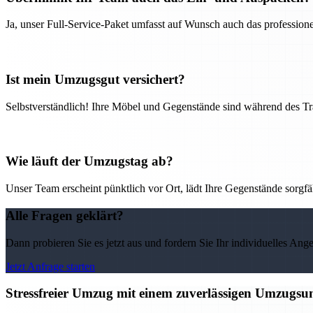
Ja, unser Full-Service-Paket umfasst auf Wunsch auch das professio
Ist mein Umzugsgut versichert?
Selbstverständlich! Ihre Möbel und Gegenstände sind während des Tra
Wie läuft der Umzugstag ab?
Unser Team erscheint pünktlich vor Ort, lädt Ihre Gegenstände sorgfälti
Alle Fragen geklärt?
Dann probieren Sie es jetzt aus und fordern Sie Ihr individuelles Ang
Jetzt Anfrage starten
Stressfreier Umzug mit einem zuverlässigen Umzugs