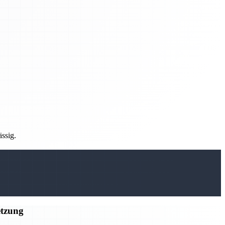
ässig.
etzung