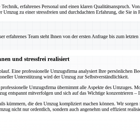
Technik, erfahrenes Personal und einen klaren Qualitätsanspruch. Von
 der Umzug zu einer stressfreien und durchdachten Erfahrung, die Sie i
 erfahrenes Team steht Ihnen von der ersten Anfrage bis zum letzten Ka
n und stressfrei realisiert
auf. Eine professionelle Umzugsfirma analysiert Ihre persönlichen Bedü
oneller Unterstützung wird der Umzug zur Selbstverständlichkeit.
 professionelle Umzugsfirma übernimmt alle Aspekte des Umzuges. Mode
ug entspannt mitverfolgen und sich auf das Wichtige konzentrieren – I
ils kümmern, die den Umzug kompliziert machen können. Wir sorgen für 
ug nicht nur ordentlich, sondern auch angenehm und effizient realisie