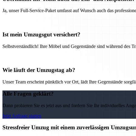
Ja, unser Full-Service-Paket umfasst auf Wunsch auch das professio
Ist mein Umzugsgut versichert?
Selbstverständlich! Ihre Möbel und Gegenstände sind während des Tra
Wie läuft der Umzugstag ab?
Unser Team erscheint pünktlich vor Ort, lädt Ihre Gegenstände sorgfälti
Alle Fragen geklärt?
Dann probieren Sie es jetzt aus und fordern Sie Ihr individuelles Ang
Jetzt Anfrage starten
Stressfreier Umzug mit einem zuverlässigen Umzugs