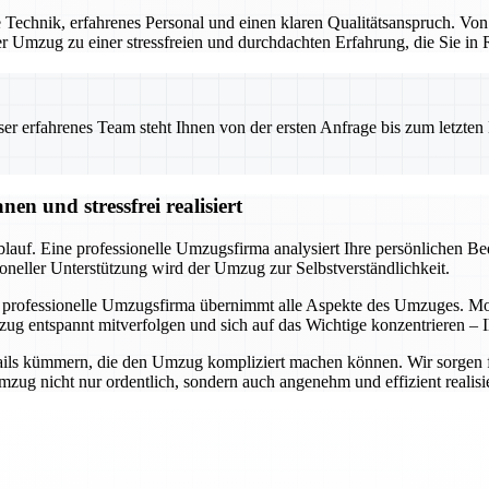
Technik, erfahrenes Personal und einen klaren Qualitätsanspruch. Von
 der Umzug zu einer stressfreien und durchdachten Erfahrung, die Sie i
 erfahrenes Team steht Ihnen von der ersten Anfrage bis zum letzten Ka
n und stressfrei realisiert
auf. Eine professionelle Umzugsfirma analysiert Ihre persönlichen Bedü
oneller Unterstützung wird der Umzug zur Selbstverständlichkeit.
 professionelle Umzugsfirma übernimmt alle Aspekte des Umzuges. Mode
ug entspannt mitverfolgen und sich auf das Wichtige konzentrieren – I
ils kümmern, die den Umzug kompliziert machen können. Wir sorgen für 
ug nicht nur ordentlich, sondern auch angenehm und effizient realisie