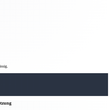
ässig.
etzung