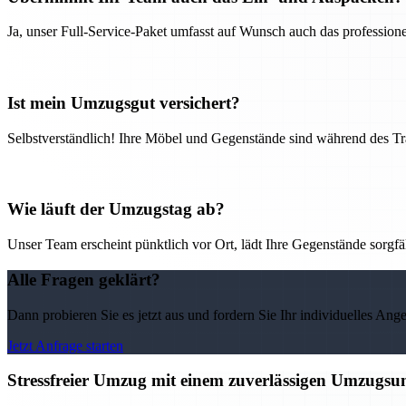
Ja, unser Full-Service-Paket umfasst auf Wunsch auch das professio
Ist mein Umzugsgut versichert?
Selbstverständlich! Ihre Möbel und Gegenstände sind während des Tra
Wie läuft der Umzugstag ab?
Unser Team erscheint pünktlich vor Ort, lädt Ihre Gegenstände sorgfälti
Alle Fragen geklärt?
Dann probieren Sie es jetzt aus und fordern Sie Ihr individuelles Ang
Jetzt Anfrage starten
Stressfreier Umzug mit einem zuverlässigen Umzugs