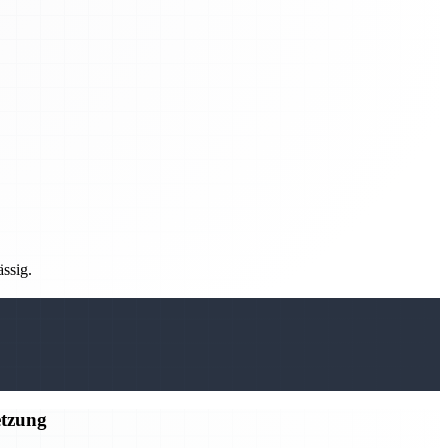
ässig.
etzung