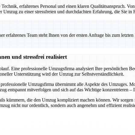
Technik, erfahrenes Personal und einen klaren Qualitätsanspruch. Von
 der Umzug zu einer stressfreien und durchdachten Erfahrung, die Sie i
 erfahrenes Team steht Ihnen von der ersten Anfrage bis zum letzten Ka
n und stressfrei realisiert
auf. Eine professionelle Umzugsfirma analysiert Ihre persönlichen Bedü
oneller Unterstützung wird der Umzug zur Selbstverständlichkeit.
 professionelle Umzugsfirma übernimmt alle Aspekte des Umzuges. Mode
ug entspannt mitverfolgen und sich auf das Wichtige konzentrieren – I
ils kümmern, die den Umzug kompliziert machen können. Wir sorgen für 
ug nicht nur ordentlich, sondern auch angenehm und effizient realisie