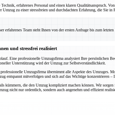
Technik, erfahrenes Personal und einen klaren Qualitätsanspruch. Von
 der Umzug zu einer stressfreien und durchdachten Erfahrung, die Sie i
 erfahrenes Team steht Ihnen von der ersten Anfrage bis zum letzten Ka
n und stressfrei realisiert
auf. Eine professionelle Umzugsfirma analysiert Ihre persönlichen Bedü
oneller Unterstützung wird der Umzug zur Selbstverständlichkeit.
 professionelle Umzugsfirma übernimmt alle Aspekte des Umzuges. Mode
ug entspannt mitverfolgen und sich auf das Wichtige konzentrieren – I
ils kümmern, die den Umzug kompliziert machen können. Wir sorgen für 
ug nicht nur ordentlich, sondern auch angenehm und effizient realisie