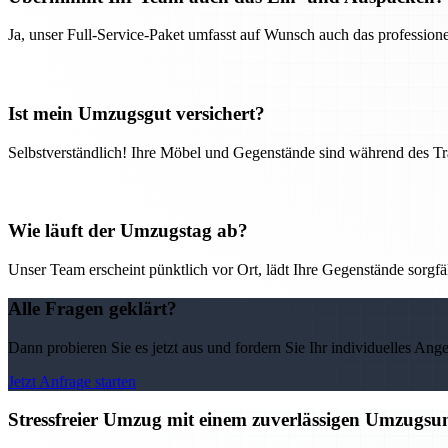
Ja, unser Full-Service-Paket umfasst auf Wunsch auch das professio
Ist mein Umzugsgut versichert?
Selbstverständlich! Ihre Möbel und Gegenstände sind während des Tra
Wie läuft der Umzugstag ab?
Unser Team erscheint pünktlich vor Ort, lädt Ihre Gegenstände sorgfälti
Alle Fragen geklärt?
Dann probieren Sie es jetzt aus und fordern Sie Ihr individuelles Ang
Jetzt Anfrage starten
Stressfreier Umzug mit einem zuverlässigen Umzugs