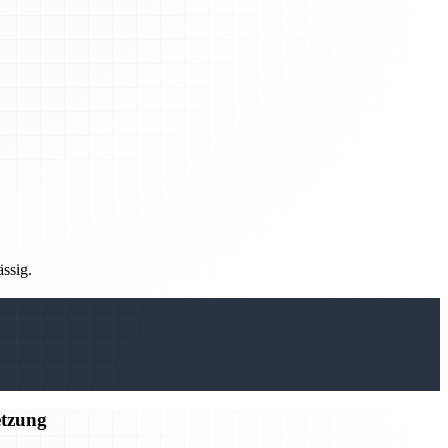
ässig.
etzung