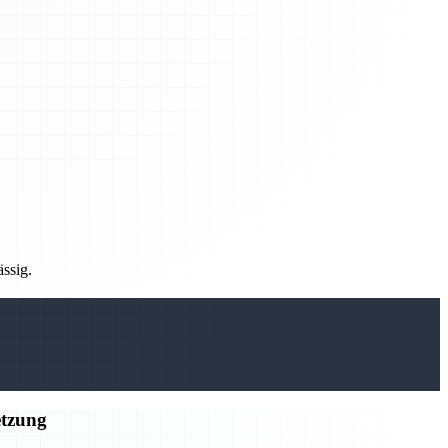
ässig.
etzung