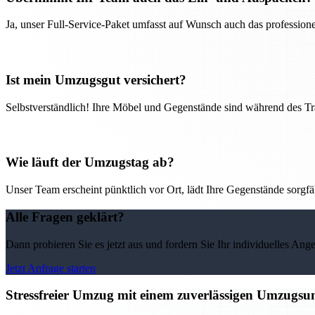
Ja, unser Full-Service-Paket umfasst auf Wunsch auch das professio
Ist mein Umzugsgut versichert?
Selbstverständlich! Ihre Möbel und Gegenstände sind während des Tra
Wie läuft der Umzugstag ab?
Unser Team erscheint pünktlich vor Ort, lädt Ihre Gegenstände sorgfälti
Alle Fragen geklärt?
Dann probieren Sie es jetzt aus und fordern Sie Ihr individuelles Ang
Jetzt Anfrage starten
Stressfreier Umzug mit einem zuverlässigen Umzugs