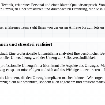
Technik, erfahrenes Personal und einen klaren Qualitätsanspruch. Von
 der Umzug zu einer stressfreien und durchdachten Erfahrung, die Sie i
 erfahrenes Team steht Ihnen von der ersten Anfrage bis zum letzten Ka
n und stressfrei realisiert
auf. Eine professionelle Umzugsfirma analysiert Ihre persönlichen Bedü
oneller Unterstützung wird der Umzug zur Selbstverständlichkeit.
 professionelle Umzugsfirma übernimmt alle Aspekte des Umzuges. Mode
ug entspannt mitverfolgen und sich auf das Wichtige konzentrieren – I
ils kümmern, die den Umzug kompliziert machen können. Wir sorgen für 
ug nicht nur ordentlich, sondern auch angenehm und effizient realisie