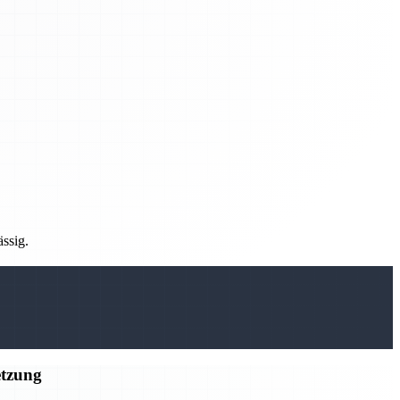
ässig.
etzung