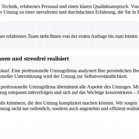
Technik, erfahrenes Personal und einen klaren Qualitätsanspruch. Von
 der Umzug zu einer stressfreien und durchdachten Erfahrung, die Sie i
 erfahrenes Team steht Ihnen von der ersten Anfrage bis zum letzten Ka
n und stressfrei realisiert
auf. Eine professionelle Umzugsfirma analysiert Ihre persönlichen Bedü
oneller Unterstützung wird der Umzug zur Selbstverständlichkeit.
 professionelle Umzugsfirma übernimmt alle Aspekte des Umzuges. Mode
ug entspannt mitverfolgen und sich auf das Wichtige konzentrieren – I
ils kümmern, die den Umzug kompliziert machen können. Wir sorgen für 
ug nicht nur ordentlich, sondern auch angenehm und effizient realisie