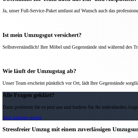
Ja, unser Full-Service-Paket umfasst auf Wunsch auch das professio
Ist mein Umzugsgut versichert?
Selbstverständlich! Ihre Möbel und Gegenstände sind während des Tra
Wie läuft der Umzugstag ab?
Unser Team erscheint pünktlich vor Ort, lädt Ihre Gegenstände sorgfälti
Alle Fragen geklärt?
Dann probieren Sie es jetzt aus und fordern Sie Ihr individuelles Ang
Jetzt Anfrage starten
Stressfreier Umzug mit einem zuverlässigen Umzugs