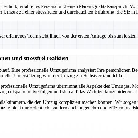
Technik, erfahrenes Personal und einen klaren Qualitätsanspruch. Von
 der Umzug zu einer stressfreien und durchdachten Erfahrung, die Sie i
 erfahrenes Team steht Ihnen von der ersten Anfrage bis zum letzten Ka
n und stressfrei realisiert
auf. Eine professionelle Umzugsfirma analysiert Ihre persönlichen Bedü
oneller Unterstützung wird der Umzug zur Selbstverständlichkeit.
 professionelle Umzugsfirma übernimmt alle Aspekte des Umzuges. Mode
ug entspannt mitverfolgen und sich auf das Wichtige konzentrieren – I
ils kümmern, die den Umzug kompliziert machen können. Wir sorgen für 
ug nicht nur ordentlich, sondern auch angenehm und effizient realisie