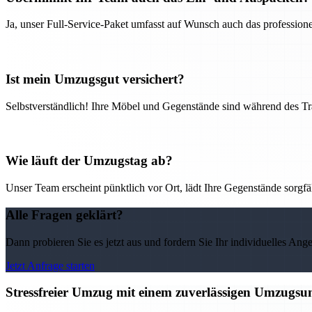
Ja, unser Full-Service-Paket umfasst auf Wunsch auch das professio
Ist mein Umzugsgut versichert?
Selbstverständlich! Ihre Möbel und Gegenstände sind während des Tra
Wie läuft der Umzugstag ab?
Unser Team erscheint pünktlich vor Ort, lädt Ihre Gegenstände sorgfälti
Alle Fragen geklärt?
Dann probieren Sie es jetzt aus und fordern Sie Ihr individuelles Ang
Jetzt Anfrage starten
Stressfreier Umzug mit einem zuverlässigen Umzugs