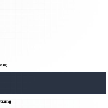
ässig.
etzung