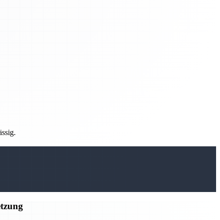
ässig.
etzung