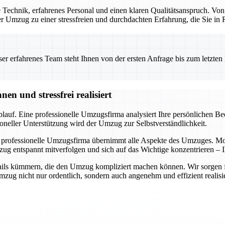
Technik, erfahrenes Personal und einen klaren Qualitätsanspruch. Von
 der Umzug zu einer stressfreien und durchdachten Erfahrung, die Sie i
 erfahrenes Team steht Ihnen von der ersten Anfrage bis zum letzten Ka
n und stressfrei realisiert
auf. Eine professionelle Umzugsfirma analysiert Ihre persönlichen Bedü
oneller Unterstützung wird der Umzug zur Selbstverständlichkeit.
 professionelle Umzugsfirma übernimmt alle Aspekte des Umzuges. Mode
ug entspannt mitverfolgen und sich auf das Wichtige konzentrieren – I
ils kümmern, die den Umzug kompliziert machen können. Wir sorgen für 
ug nicht nur ordentlich, sondern auch angenehm und effizient realisie