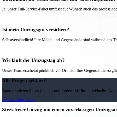
Ja, unser Full-Service-Paket umfasst auf Wunsch auch das professio
Ist mein Umzugsgut versichert?
Selbstverständlich! Ihre Möbel und Gegenstände sind während des Tra
Wie läuft der Umzugstag ab?
Unser Team erscheint pünktlich vor Ort, lädt Ihre Gegenstände sorgfälti
Alle Fragen geklärt?
Dann probieren Sie es jetzt aus und fordern Sie Ihr individuelles Ang
Jetzt Anfrage starten
Stressfreier Umzug mit einem zuverlässigen Umzugs