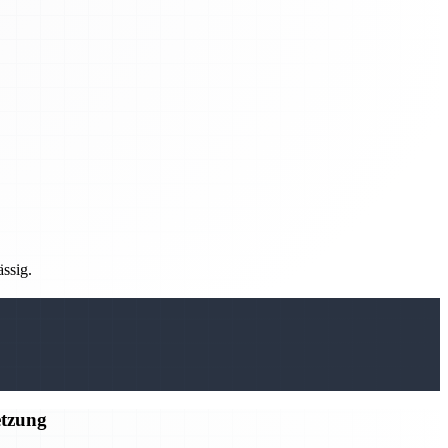
ässig.
etzung