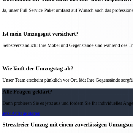
Ja, unser Full-Service-Paket umfasst auf Wunsch auch das professio
Ist mein Umzugsgut versichert?
Selbstverständlich! Ihre Möbel und Gegenstände sind während des Tra
Wie läuft der Umzugstag ab?
Unser Team erscheint pünktlich vor Ort, lädt Ihre Gegenstände sorgfälti
Alle Fragen geklärt?
Dann probieren Sie es jetzt aus und fordern Sie Ihr individuelles Ang
Jetzt Anfrage starten
Stressfreier Umzug mit einem zuverlässigen Umzugs