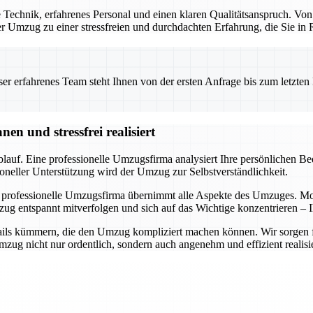
Technik, erfahrenes Personal und einen klaren Qualitätsanspruch. Von
 der Umzug zu einer stressfreien und durchdachten Erfahrung, die Sie i
 erfahrenes Team steht Ihnen von der ersten Anfrage bis zum letzten Ka
n und stressfrei realisiert
auf. Eine professionelle Umzugsfirma analysiert Ihre persönlichen Bedü
oneller Unterstützung wird der Umzug zur Selbstverständlichkeit.
 professionelle Umzugsfirma übernimmt alle Aspekte des Umzuges. Mode
ug entspannt mitverfolgen und sich auf das Wichtige konzentrieren – I
ils kümmern, die den Umzug kompliziert machen können. Wir sorgen für 
ug nicht nur ordentlich, sondern auch angenehm und effizient realisie