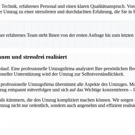
Technik, erfahrenes Personal und einen klaren Qualitätsanspruch. Von
 der Umzug zu einer stressfreien und durchdachten Erfahrung, die Sie i
 erfahrenes Team steht Ihnen von der ersten Anfrage bis zum letzten Ka
n und stressfrei realisiert
auf. Eine professionelle Umzugsfirma analysiert Ihre persönlichen Bedü
oneller Unterstützung wird der Umzug zur Selbstverständlichkeit.
 professionelle Umzugsfirma übernimmt alle Aspekte des Umzuges. Mode
ug entspannt mitverfolgen und sich auf das Wichtige konzentrieren – I
ils kümmern, die den Umzug kompliziert machen können. Wir sorgen für 
ug nicht nur ordentlich, sondern auch angenehm und effizient realisie