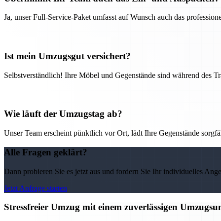
Ja, unser Full-Service-Paket umfasst auf Wunsch auch das professio
Ist mein Umzugsgut versichert?
Selbstverständlich! Ihre Möbel und Gegenstände sind während des Tra
Wie läuft der Umzugstag ab?
Unser Team erscheint pünktlich vor Ort, lädt Ihre Gegenstände sorgfälti
Alle Fragen geklärt?
Dann probieren Sie es jetzt aus und fordern Sie Ihr individuelles Ang
Jetzt Anfrage starten
Stressfreier Umzug mit einem zuverlässigen Umzugs