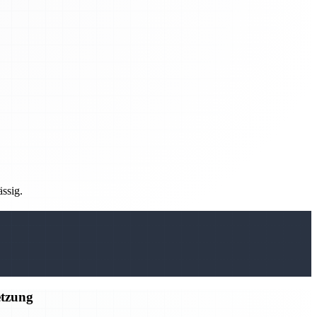
ässig.
etzung