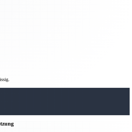
ässig.
etzung