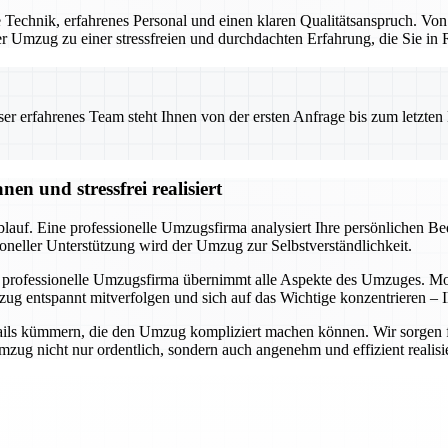
Technik, erfahrenes Personal und einen klaren Qualitätsanspruch. Von
 der Umzug zu einer stressfreien und durchdachten Erfahrung, die Sie i
 erfahrenes Team steht Ihnen von der ersten Anfrage bis zum letzten Ka
n und stressfrei realisiert
auf. Eine professionelle Umzugsfirma analysiert Ihre persönlichen Bedü
oneller Unterstützung wird der Umzug zur Selbstverständlichkeit.
 professionelle Umzugsfirma übernimmt alle Aspekte des Umzuges. Mode
ug entspannt mitverfolgen und sich auf das Wichtige konzentrieren – I
ils kümmern, die den Umzug kompliziert machen können. Wir sorgen für 
ug nicht nur ordentlich, sondern auch angenehm und effizient realisie