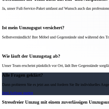
Ja, unser Full-Service-Paket umfasst auf Wunsch auch das professio
Ist mein Umzugsgut versichert?
Selbstverständlich! Ihre Möbel und Gegenstände sind während des Tra
Wie läuft der Umzugstag ab?
Unser Team erscheint pünktlich vor Ort, lädt Ihre Gegenstände sorgfälti
Alle Fragen geklärt?
Dann probieren Sie es jetzt aus und fordern Sie Ihr individuelles Ang
Jetzt Anfrage starten
Stressfreier Umzug mit einem zuverlässigen Umzugs