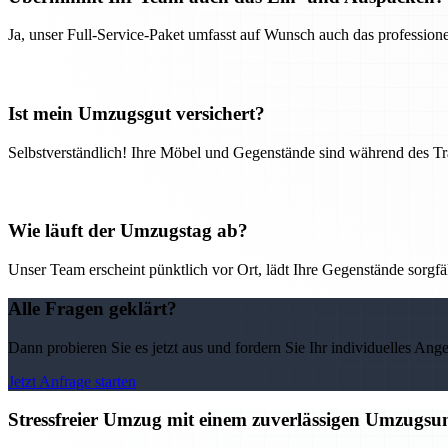
Ja, unser Full-Service-Paket umfasst auf Wunsch auch das professio
Ist mein Umzugsgut versichert?
Selbstverständlich! Ihre Möbel und Gegenstände sind während des Tra
Wie läuft der Umzugstag ab?
Unser Team erscheint pünktlich vor Ort, lädt Ihre Gegenstände sorgfälti
Alle Fragen geklärt?
Dann probieren Sie es jetzt aus und fordern Sie Ihr individuelles Ang
Jetzt Anfrage starten
Stressfreier Umzug mit einem zuverlässigen Umzugs