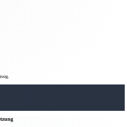
ässig.
etzung