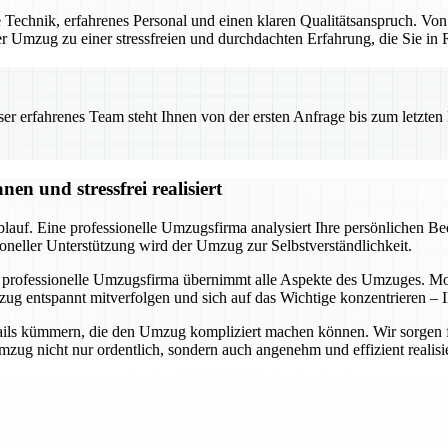
Technik, erfahrenes Personal und einen klaren Qualitätsanspruch. Von
 der Umzug zu einer stressfreien und durchdachten Erfahrung, die Sie i
 erfahrenes Team steht Ihnen von der ersten Anfrage bis zum letzten Ka
n und stressfrei realisiert
auf. Eine professionelle Umzugsfirma analysiert Ihre persönlichen Bedü
oneller Unterstützung wird der Umzug zur Selbstverständlichkeit.
 professionelle Umzugsfirma übernimmt alle Aspekte des Umzuges. Mode
ug entspannt mitverfolgen und sich auf das Wichtige konzentrieren – I
ils kümmern, die den Umzug kompliziert machen können. Wir sorgen für 
ug nicht nur ordentlich, sondern auch angenehm und effizient realisie