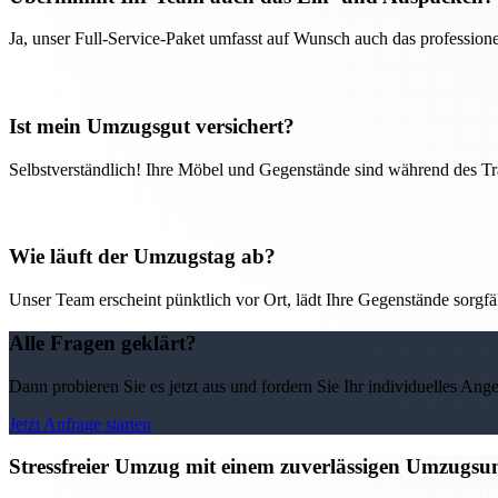
Ja, unser Full-Service-Paket umfasst auf Wunsch auch das professio
Ist mein Umzugsgut versichert?
Selbstverständlich! Ihre Möbel und Gegenstände sind während des Tra
Wie läuft der Umzugstag ab?
Unser Team erscheint pünktlich vor Ort, lädt Ihre Gegenstände sorgfälti
Alle Fragen geklärt?
Dann probieren Sie es jetzt aus und fordern Sie Ihr individuelles Ang
Jetzt Anfrage starten
Stressfreier Umzug mit einem zuverlässigen Umzugs