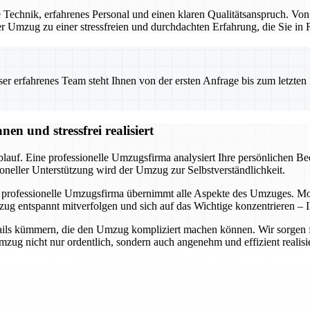
Technik, erfahrenes Personal und einen klaren Qualitätsanspruch. Von
 der Umzug zu einer stressfreien und durchdachten Erfahrung, die Sie i
 erfahrenes Team steht Ihnen von der ersten Anfrage bis zum letzten Ka
n und stressfrei realisiert
auf. Eine professionelle Umzugsfirma analysiert Ihre persönlichen Bedü
oneller Unterstützung wird der Umzug zur Selbstverständlichkeit.
 professionelle Umzugsfirma übernimmt alle Aspekte des Umzuges. Mode
ug entspannt mitverfolgen und sich auf das Wichtige konzentrieren – I
ils kümmern, die den Umzug kompliziert machen können. Wir sorgen für 
ug nicht nur ordentlich, sondern auch angenehm und effizient realisie