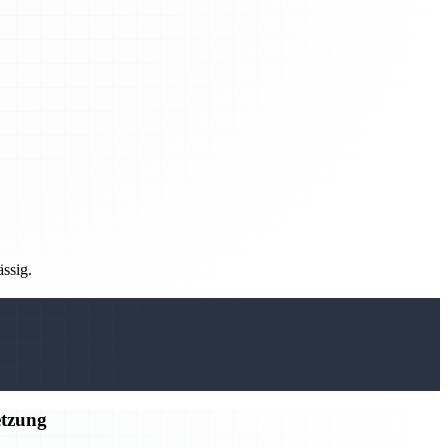
ässig.
etzung