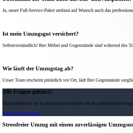
Ja, unser Full-Service-Paket umfasst auf Wunsch auch das professio
Ist mein Umzugsgut versichert?
Selbstverständlich! Ihre Möbel und Gegenstände sind während des Tra
Wie läuft der Umzugstag ab?
Unser Team erscheint pünktlich vor Ort, lädt Ihre Gegenstände sorgfälti
Alle Fragen geklärt?
Dann probieren Sie es jetzt aus und fordern Sie Ihr individuelles Ang
Jetzt Anfrage starten
Stressfreier Umzug mit einem zuverlässigen Umzugs