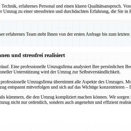
Technik, erfahrenes Personal und einen klaren Qualitätsanspruch. Von
 der Umzug zu einer stressfreien und durchdachten Erfahrung, die Sie i
 erfahrenes Team steht Ihnen von der ersten Anfrage bis zum letzten Ka
n und stressfrei realisiert
auf. Eine professionelle Umzugsfirma analysiert Ihre persönlichen Bedü
oneller Unterstützung wird der Umzug zur Selbstverständlichkeit.
 professionelle Umzugsfirma übernimmt alle Aspekte des Umzuges. Mode
ug entspannt mitverfolgen und sich auf das Wichtige konzentrieren – I
ils kümmern, die den Umzug kompliziert machen können. Wir sorgen für 
ug nicht nur ordentlich, sondern auch angenehm und effizient realisie