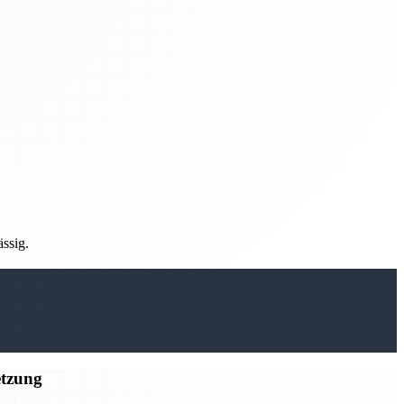
ässig.
etzung