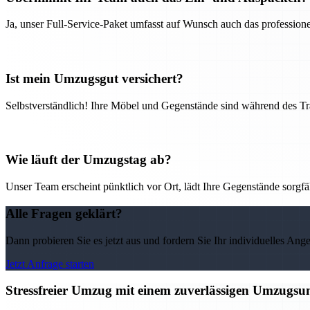
Ja, unser Full-Service-Paket umfasst auf Wunsch auch das professio
Ist mein Umzugsgut versichert?
Selbstverständlich! Ihre Möbel und Gegenstände sind während des Tra
Wie läuft der Umzugstag ab?
Unser Team erscheint pünktlich vor Ort, lädt Ihre Gegenstände sorgfälti
Alle Fragen geklärt?
Dann probieren Sie es jetzt aus und fordern Sie Ihr individuelles Ang
Jetzt Anfrage starten
Stressfreier Umzug mit einem zuverlässigen Umzugs