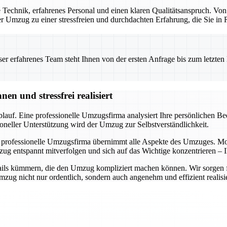
Technik, erfahrenes Personal und einen klaren Qualitätsanspruch. Von
 der Umzug zu einer stressfreien und durchdachten Erfahrung, die Sie i
 erfahrenes Team steht Ihnen von der ersten Anfrage bis zum letzten Ka
n und stressfrei realisiert
auf. Eine professionelle Umzugsfirma analysiert Ihre persönlichen Bedü
oneller Unterstützung wird der Umzug zur Selbstverständlichkeit.
 professionelle Umzugsfirma übernimmt alle Aspekte des Umzuges. Mode
ug entspannt mitverfolgen und sich auf das Wichtige konzentrieren – I
ils kümmern, die den Umzug kompliziert machen können. Wir sorgen für 
ug nicht nur ordentlich, sondern auch angenehm und effizient realisie