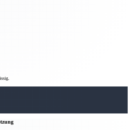
ässig.
etzung